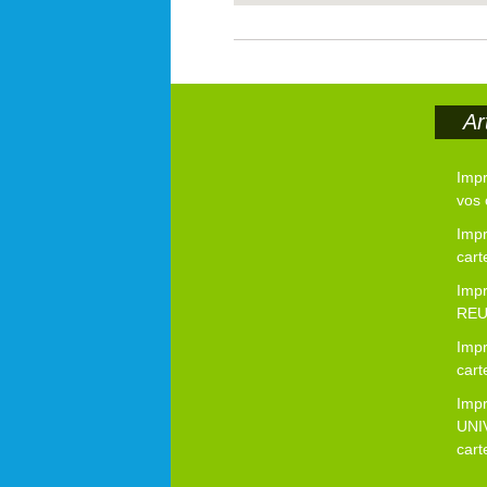
Ar
Imp
vos 
Impr
cart
Imp
REUZ
Impr
cart
Imp
UNI
cart