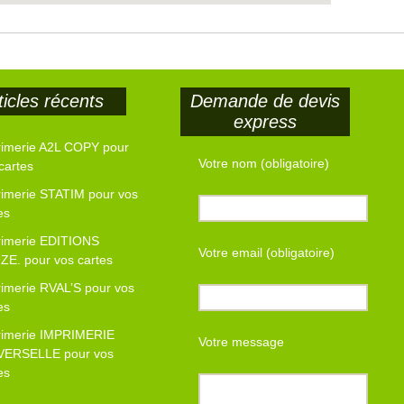
ticles récents
Demande de devis
express
rimerie A2L COPY pour
Votre nom (obligatoire)
cartes
imerie STATIM pour vos
es
rimerie EDITIONS
Votre email (obligatoire)
E. pour vos cartes
imerie RVAL’S pour vos
es
rimerie IMPRIMERIE
Votre message
VERSELLE pour vos
es