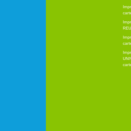
Impr
cart
Imp
REUZ
Impr
cart
Imp
UNI
cart