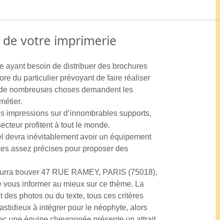
 de votre imprimerie
ne ayant besoin de distribuer des brochures
e du particulier prévoyant de faire réaliser
i, de nombreuses choses demandent les
étier.
es impressions sur d’innombrables supports,
ecteur profitent à tout le monde.
el devra inévitablement avoir un équipement
es assez précises pour proposer des
rra trouver 47 RUE RAMEY, PARIS (75018),
 de vous informer au mieux sur ce thème. La
t des photos ou du texte, tous ces critères
astidieux à intégrer pour le néophyte, alors
vec une équipe chevronnée présente un attrait